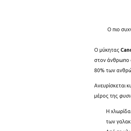
Ο πιο συχ
Ο μύκητας
Can
στον άνθρωπο ο
80% των ανθρώπ
Ανευρίσκεται κ
μέρος της
φυσι
Η χλωρίδα
των γαλακ