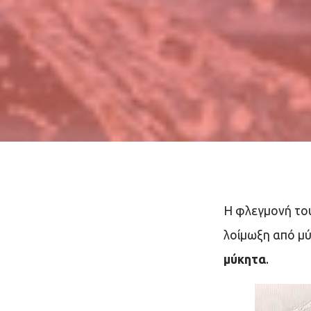
Η φλεγμονή του
λοίμωξη από μύ
μύκητα
.