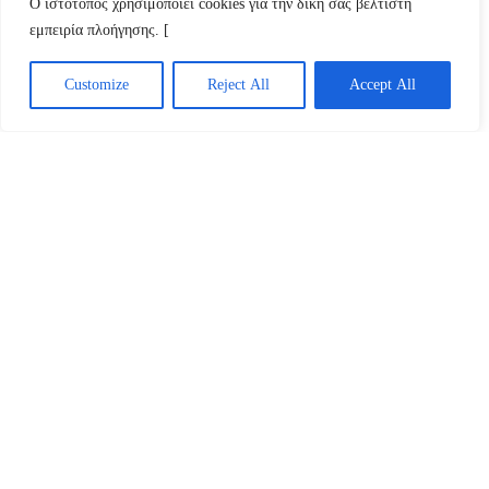
Ο ιστότοπος χρησιμοποιεί cookies για την δική σας βέλτιστη
τη φυσιολογική χλωρίδα του
εμπειρία πλοήγησης. [
εντέρου (πρεβιοτικά και προβιοτικά),
Customize
Reject All
Accept All
είναι εξίσου σημαντικά, ώστε να
μειωθούν τα ποσοστά υποτροπής,
κυρίως για τον πεπτικό σωλήνα, το
περίνεο και τα γεννητικά όργανα.
Υπάρχει κάποια δίαιτα για την
καταπολέμηση της Candida; Δηλαδή
υπάρχουν τροφές που επιδεινώνουν
την κατάσταση;
Όπως προ-αναφερθηκε ο μεγαλύτερος