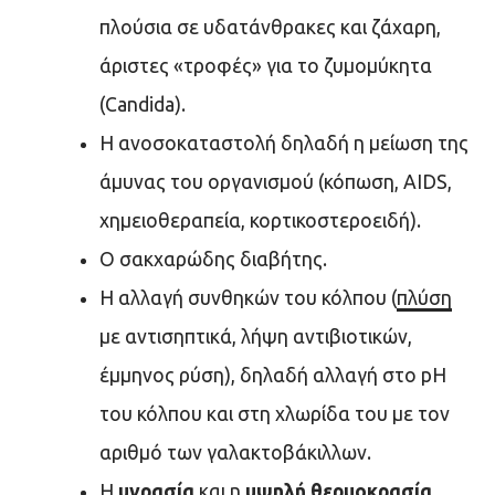
πλούσια σε υδατάνθρακες και ζάχαρη,
άριστες «τροφές» για το ζυμομύκητα
(Candida).
Η ανοσοκαταστολή δηλαδή η μείωση της
άμυνας του οργανισμού (κόπωση, AIDS,
χημειοθεραπεία, κορτικοστεροειδή).
O σακχαρώδης διαβήτης.
Η αλλαγή συνθηκών του κόλπου (
πλύση
με αντισηπτικά, λήψη αντιβιοτικών,
έμμηνος ρύση), δηλαδή αλλαγή στο pH
του κόλπου και στη χλωρίδα του με τον
αριθμό των γαλακτοβάκιλλων.
Η
υγρασία
και η
υψηλή θερμοκρασία