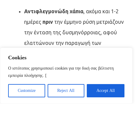
Αντιφλεγμονώδη χάπια
, ακόμα και 1-2
ημέρες
πριν
την έμμηνο ρύση μετριάζουν
την ένταση της δυσμηνόρροιας, αφού
ελαττώνουν την παραγωγή των
προσταγλανδινών.
Cookies
Αντισυλληπτικά χάπια,
σε περιπτώσεις
Ο ιστότοπος χρησιμοποιεί cookies για την δική σας βέλτιστη
ορμονο-εξαρτώμενων παθήσεων όπως η
εμπειρία πλοήγησης. [
ενδομητρίωση.
Customize
Reject All
Accept All
Συμπληρώματα διατροφής (αντιοξειδωτικές
βιταμίνες, ω3 και ω6 λιπαρά οξέα) και
βελονισμός μπορούν να βοηθήσουν σε
κάποιες περιπτώσεις.